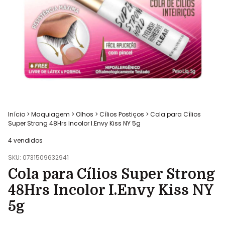
Início
>
Maquiagem
>
Olhos
>
Cílios Postiços
>
Cola para Cílios
Super Strong 48Hrs Incolor I.Envy Kiss NY 5g
4 vendidos
SKU:
0731509632941
Cola para Cílios Super Strong
48Hrs Incolor I.Envy Kiss NY
5g