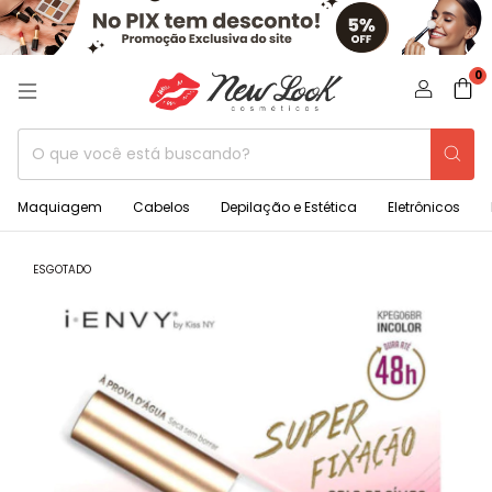
0
Maquiagem
Cabelos
Depilação e Estética
Eletrônicos
ESGOTADO