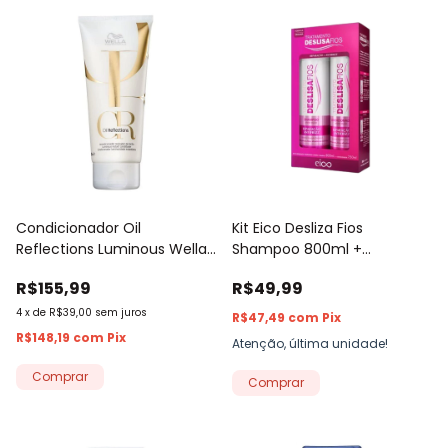
Condicionador Oil
Kit Eico Desliza Fios
Reflections Luminous Wella
Shampoo 800ml +
Professionals 200ml
Condicionador 750ml
R$155,99
R$49,99
4
x
de
R$39,00
sem juros
R$47,49
com
Pix
R$148,19
com
Pix
Atenção, última unidade!