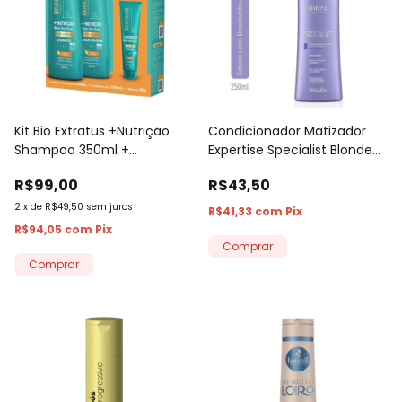
Kit Bio Extratus +Nutrição
Condicionador Matizador
Shampoo 350ml +
Expertise Specialist Blonde
Condicionador 350ml +
Amend 250ml
R$99,00
R$43,50
Máscara 90g
2
x
de
R$49,50
sem juros
R$41,33
com
Pix
R$94,05
com
Pix