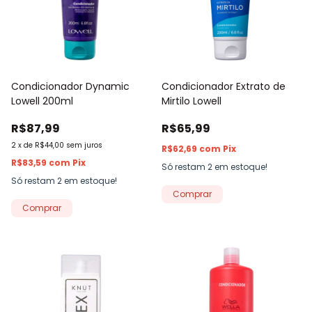
Condicionador Dynamic
Condicionador Extrato de
Lowell 200ml
Mirtilo Lowell
R$87,99
R$65,99
2
x
de
R$44,00
sem juros
R$62,69
com
Pix
R$83,59
com
Pix
Só restam
2
em estoque!
Só restam
2
em estoque!
Comprar