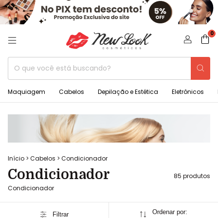
0
Maquiagem
Cabelos
Depilação e Estética
Eletrônicos
Início
>
Cabelos
>
Condicionador
Condicionador
85 produtos
Condicionador
Ordenar por:
Filtrar