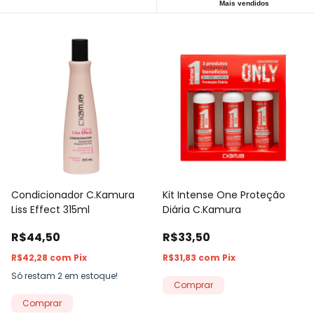
Mais vendidos
Condicionador C.Kamura
Kit Intense One Proteção
Liss Effect 315ml
Diária C.Kamura
R$44,50
R$33,50
R$42,28
com
Pix
R$31,83
com
Pix
Só restam
2
em estoque!