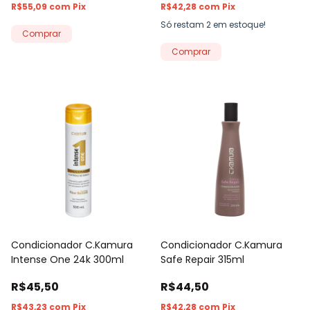
R$55,09
com
Pix
R$42,28
com
Pix
Só restam
2
em estoque!
Condicionador C.Kamura
Condicionador C.Kamura
Intense One 24k 300ml
Safe Repair 315ml
R$45,50
R$44,50
R$43,23
com
Pix
R$42,28
com
Pix