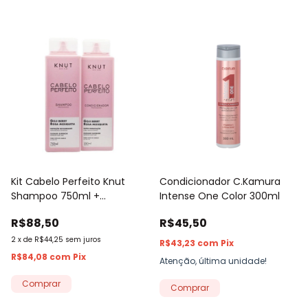
Kit Cabelo Perfeito Knut
Condicionador C.Kamura
Shampoo 750ml +
Intense One Color 300ml
Condicionador 550ml
R$88,50
R$45,50
2
x
de
R$44,25
sem juros
R$43,23
com
Pix
R$84,08
com
Pix
Atenção, última unidade!