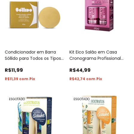
Condicionador em Barra
Kit Eico Salão em Casa
Sóllido para Todos os Tipos
Cronograma Profissional
de Cabelos 20g
Shampoo 450ml +
R$11,99
R$44,99
Condicionador 400ml
R$11,39
com
Pix
R$42,74
com
Pix
ESGOTADO
ESGOTADO