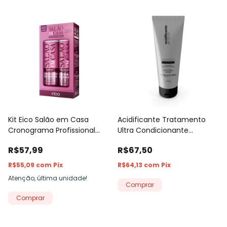
Kit Eico Salão em Casa
Acidificante Tratamento
Cronograma Profissional
Ultra Condicionante
Shampoo 800ml +
Acquaflora 240g
R$57,99
R$67,50
Condicionador 750ml
R$55,09
com
Pix
R$64,13
com
Pix
Atenção, última unidade!