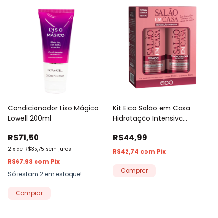
Condicionador Liso Mágico
Kit Eico Salão em Casa
Lowell 200ml
Hidratação Intensiva
Shampoo 450ml +
R$71,50
R$44,99
Condicionador 400ml
2
x
de
R$35,75
sem juros
R$42,74
com
Pix
R$67,93
com
Pix
Só restam
2
em estoque!