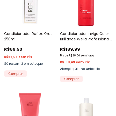
Condicionador Reflex Knut
Condicionador Invigo Color
250ml
Brilliance Wella Professionals
1L
R$69,50
R$189,99
5
x
de
R$38,00
sem juros
R$66,03
com
Pix
R$180,49
com
Pix
Só restam
2
em estoque!
Atenção, última unidade!