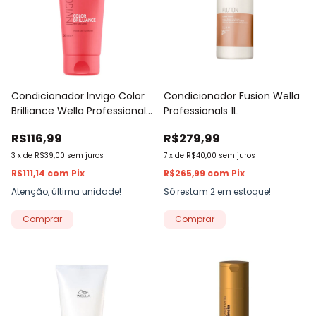
Condicionador Invigo Color
Condicionador Fusion Wella
Brilliance Wella Professionals
Professionals 1L
200ml
R$116,99
R$279,99
3
x
de
R$39,00
sem juros
7
x
de
R$40,00
sem juros
R$111,14
com
Pix
R$265,99
com
Pix
Atenção, última unidade!
Só restam
2
em estoque!