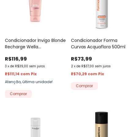
Condicionador Invigo Blonde
Condicionador Forma
Recharge Wella
Curvas Acquaflora 500ml
Professionals 200ml
R$116,99
R$73,99
3
x
de
R$39,00
sem juros
2
x
de
R$37,00
sem juros
R$111,14
com
Pix
R$70,29
com
Pix
Atenção, última unidade!