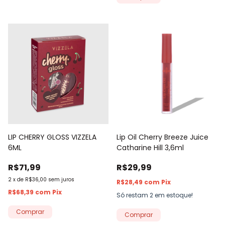
LIP CHERRY GLOSS VIZZELA
Lip Oil Cherry Breeze Juice
6ML
Catharine Hill 3,6ml
R$71,99
R$29,99
2
x
de
R$36,00
sem juros
R$28,49
com
Pix
R$68,39
com
Pix
Só restam
2
em estoque!