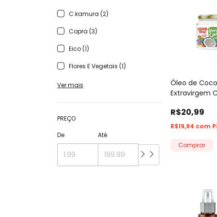
C.kamura (2)
Copra (3)
Eico (1)
Flores E Vegetais (1)
Óleo de Coc
Ver mais
Extravirgem 
Show Copra -
R$20,99
Vidro
PREÇO
R$19,94
com
P
De
Até
Comprar