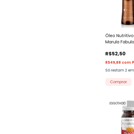
Óleo Nutritivo
Marula Fabul
Nutrition Am
R$52,50
R$49,88
com
P
Só restam
2
em 
ESGOTADO