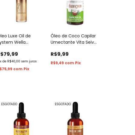
leo Luxe Oil de
Óleo de Coco Capilar
ystem Wella
Umectante Vita Seiva
rofessional
100% Puro 30ml
R$79,99
R$9,99
x
de
R$40,00
sem juros
R$9,49
com
Pix
$75,99
com
Pix
ESGOTADO
ESGOTADO