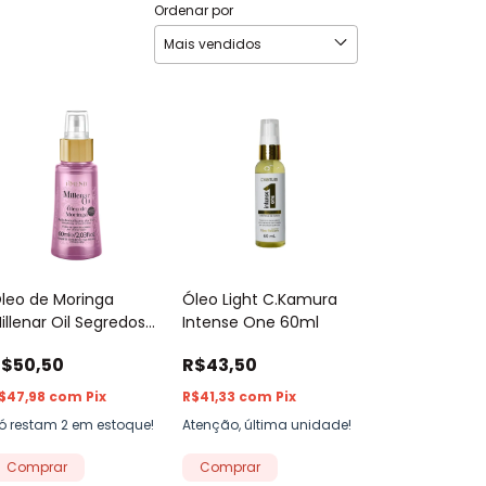
Ordenar por
leo de Moringa
Óleo Light C.Kamura
illenar Oil Segredos
Intense One 60ml
o Mundo Amend
$50,50
R$43,50
0ml
$47,98
com
Pix
R$41,33
com
Pix
ó restam
2
em estoque!
Atenção, última unidade!