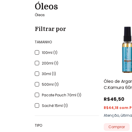
Óleos
Óleos
Filtrar por
TAMANHO
100ml (1)
200ml (1)
30ml (1)
Óleo de Arga
500ml (1)
C.Kamura 60
Pacote Pouch 70ml (1)
R$46,50
Sachê 15ml (1)
R$44,18
com
P
Atenção, últim
TIPO