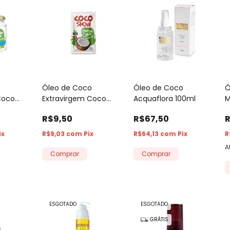
o
Óleo de Coco
Óleo de Coco
Ó
Coco
Extravirgem Coco
Acquaflora 100ml
M
 Pote de
Show Copra
R$9,50
R$67,50
R
ix
R$9,03
com
Pix
R$64,13
com
Pix
R
A
Comprar
ESGOTADO
ESGOTADO
GRÁTIS