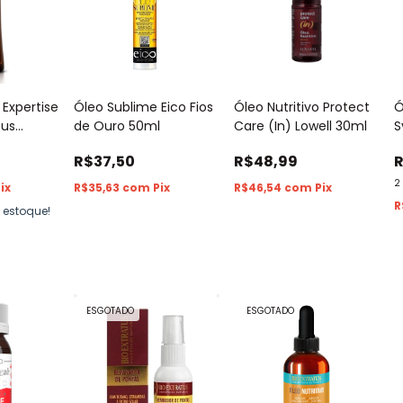
 Expertise
Óleo Sublime Eico Fios
Óleo Nutritivo Protect
Ó
ous
de Ouro 50ml
Care (In) Lowell 30ml
S
end 60ml
P
R$37,50
R$48,99
2
ix
R$35,63
com
Pix
R$46,54
com
Pix
R
estoque!
ESGOTADO
ESGOTADO