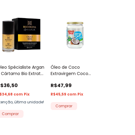
leo Spécialiste Argan
Óleo de Coco
 Cártamo Bio Extratus
Extravirgem Coco
ml
Show Copra Sem
$36,50
R$47,99
Sabor - Pote de Vidro
500ml
$34,68
com
Pix
R$45,59
com
Pix
tenção, última unidade!