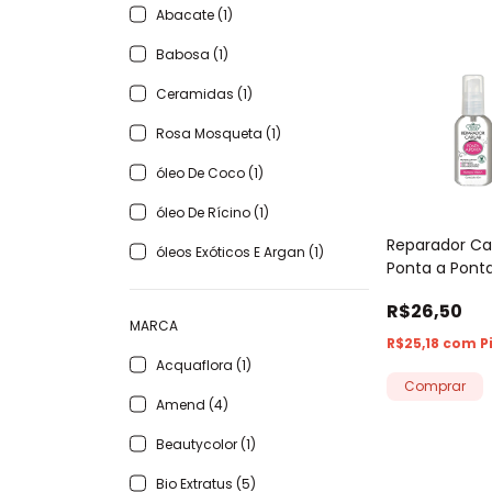
Abacate (1)
Babosa (1)
Ceramidas (1)
Rosa Mosqueta (1)
óleo De Coco (1)
óleo De Rícino (1)
Reparador Cap
óleos Exóticos E Argan (1)
Ponta a Ponta
Vegetais 60m
R$26,50
MARCA
R$25,18
com
P
Acquaflora (1)
Amend (4)
Beautycolor (1)
Bio Extratus (5)