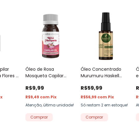
ilar
Óleo de Rosa
Óleo Concentrado
Ó
 Flores e
Mosqueta Capilar
Murumuru Haskell
e
l
Umectante Vita Seiva
35ml
8
R$9,99
R$59,99
R
100% Puro 30ml
ix
R$9,49
com
Pix
R$56,99
com
Pix
R
Atenção, última unidade!
Só restam
2
em estoque!
A