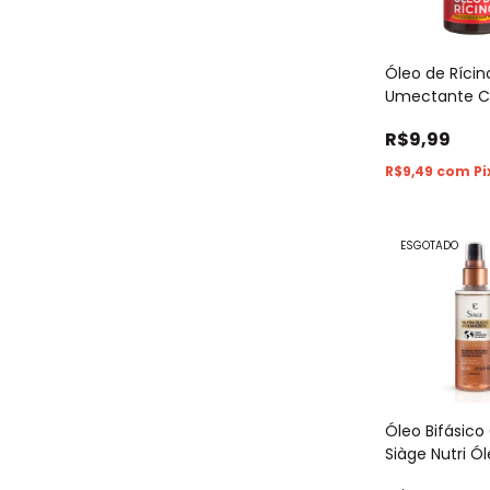
Óleo de Rícin
Umectante C
Real Vita Sei
R$9,99
Puro 30ml
R$9,49
com
Pi
ESGOTADO
Óleo Bifásico
Siàge Nutri Ó
Poderosos 9