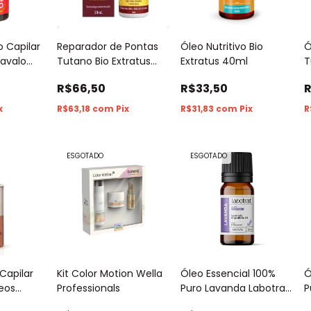
o Capilar
Reparador de Pontas
Óleo Nutritivo Bio
Ó
avalo
Tutano Bio Extratus
Extratus 40ml
T
va 100%
30ml
T
R$66,50
R$33,50
R
4
x
R$63,18
com
Pix
R$31,83
com
Pix
R
ESGOTADO
ESGOTADO
 Capilar
Kit Color Motion Wella
Óleo Essencial 100%
Ó
leos
Professionals
Puro Lavanda Labotrat
P
0ml
10ml
1