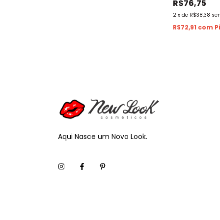
R$76,75
2
x
de
R$38,38
se
R$72,91
com
P
Aqui Nasce um Novo Look.