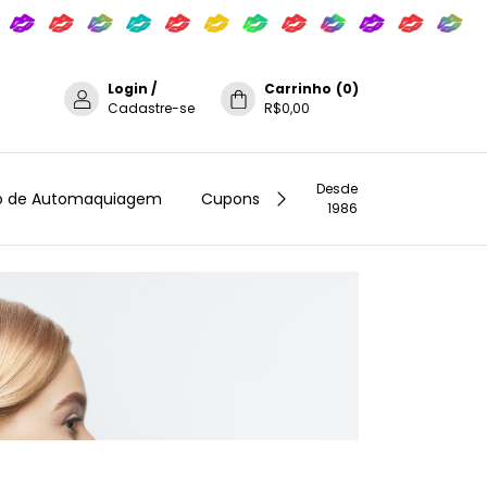
Login
/
Carrinho
(
0
)
Cadastre-se
R$0,00
Desde
o de Automaquiagem
Cupons de Desconto na New Look C
1986