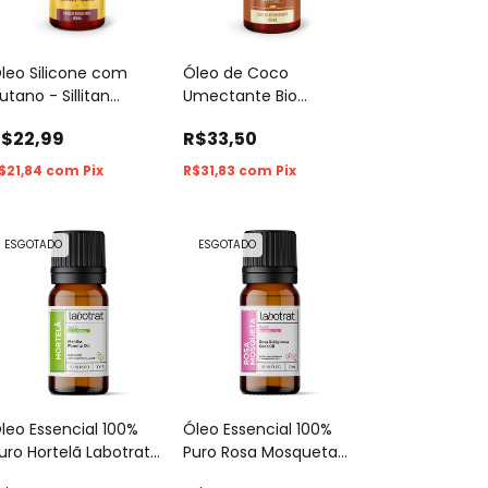
leo Silicone com
Óleo de Coco
utano - Sillitan
Umectante Bio
utano Bio Extratus
Extratus 40ml
$22,99
R$33,50
0ml
$21,84
com
Pix
R$31,83
com
Pix
ESGOTADO
ESGOTADO
leo Essencial 100%
Óleo Essencial 100%
uro Hortelã Labotrat
Puro Rosa Mosqueta
0ml
Labotrat 10ml