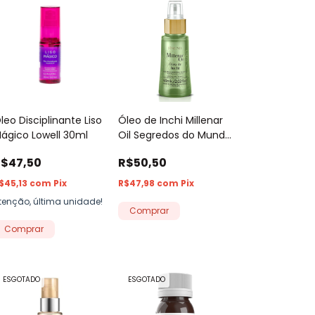
leo Disciplinante Liso
Óleo de Inchi Millenar
ágico Lowell 30ml
Oil Segredos do Mundo
Amend 60ml
$47,50
R$50,50
$45,13
com
Pix
R$47,98
com
Pix
tenção, última unidade!
ESGOTADO
ESGOTADO