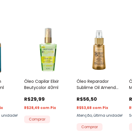
n
Óleo Capilar Elixir
Óleo Reparador
Ó
ml
Beutycolor 40ml
Sublime Oil Amend
M
60ml
d
R$29,99
R$56,50
R
6
ix
R$28,49
com
Pix
R$53,68
com
Pix
R
a unidade!
Atenção, última unidade!
S
Comprar