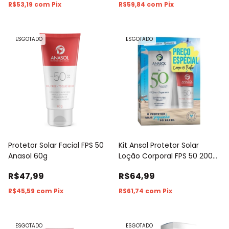
R$53,19
com
Pix
R$59,84
com
Pix
ESGOTADO
ESGOTADO
Protetor Solar Facial FPS 50
Kit Ansol Protetor Solar
Anasol 60g
Loção Corporal FPS 50 200g
+ Protetor Solar Facial FPS 50
R$47,99
R$64,99
60g
R$45,59
com
Pix
R$61,74
com
Pix
ESGOTADO
ESGOTADO