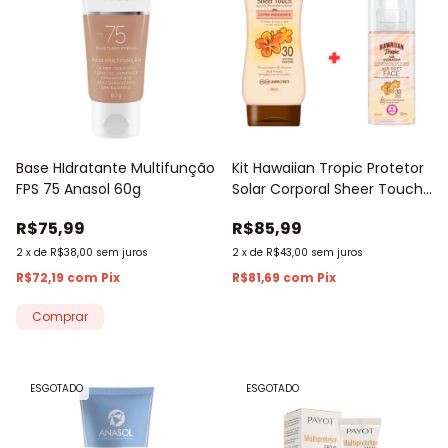
Base HIdratante Multifunção
Kit Hawaiian Tropic Protetor
FPS 75 Anasol 60g
Solar Corporal Sheer Touch
FPS 30 240ml + Protetor
R$75,99
R$85,99
Solar Facial Air Soft Face FPS
30 50ml
2
x
de
R$38,00
sem juros
2
x
de
R$43,00
sem juros
R$72,19
com
Pix
R$81,69
com
Pix
ESGOTADO
ESGOTADO