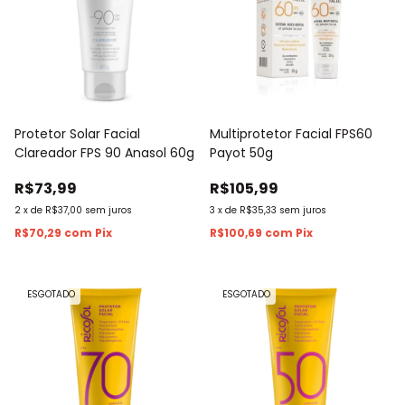
Protetor Solar Facial
Multiprotetor Facial FPS60
Clareador FPS 90 Anasol 60g
Payot 50g
R$73,99
R$105,99
2
x
de
R$37,00
sem juros
3
x
de
R$35,33
sem juros
R$70,29
com
Pix
R$100,69
com
Pix
ESGOTADO
ESGOTADO