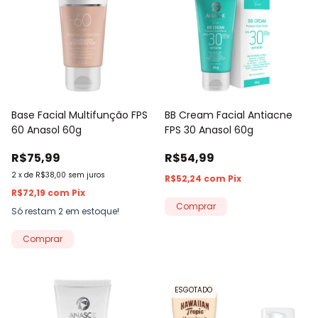
Base Facial Multifunção FPS
BB Cream Facial Antiacne
60 Anasol 60g
FPS 30 Anasol 60g
R$75,99
R$54,99
2
x
de
R$38,00
sem juros
R$52,24
com
Pix
R$72,19
com
Pix
Só restam
2
em estoque!
Comprar
ESGOTADO