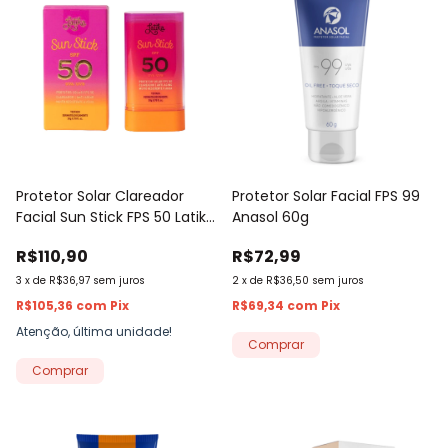
Protetor Solar Clareador
Protetor Solar Facial FPS 99
Facial Sun Stick FPS 50 Latika
Anasol 60g
20g
R$110,90
R$72,99
3
x
de
R$36,97
sem juros
2
x
de
R$36,50
sem juros
R$105,36
com
Pix
R$69,34
com
Pix
Atenção, última unidade!