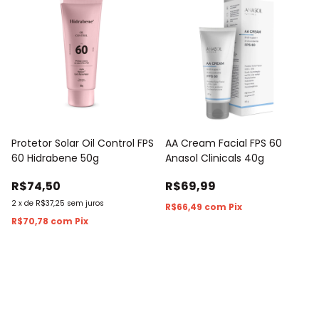
Protetor Solar Oil Control FPS
AA Cream Facial FPS 60
60 Hidrabene 50g
Anasol Clinicals 40g
R$74,50
R$69,99
2
x
de
R$37,25
sem juros
R$66,49
com
Pix
R$70,78
com
Pix