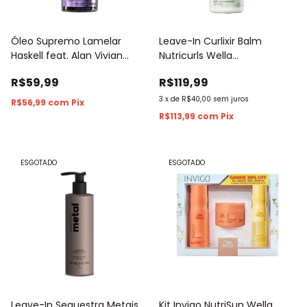
Óleo Supremo Lamelar
Leave-In Curlixir Balm
Haskell feat. Alan Vivian
Nutricurls Wella
100ml
Professionals 150ml
R$59,99
R$119,99
3
x
de
R$40,00
sem juros
R$56,99
com
Pix
R$113,99
com
Pix
ESGOTADO
ESGOTADO
Leave-In Sequestra Metais
Kit Invigo NutriSun Wella