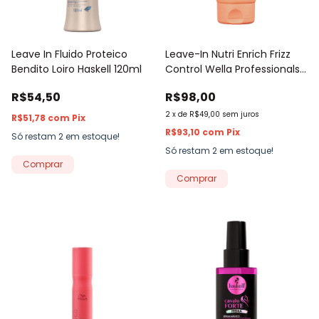
Leave In Fluido Proteico
Leave-In Nutri Enrich Frizz
Bendito Loiro Haskell 120ml
Control Wella Professionals
150ml
R$54,50
R$98,00
2
x
de
R$49,00
sem juros
R$51,78
com
Pix
R$93,10
com
Pix
Só restam
2
em estoque!
Só restam
2
em estoque!