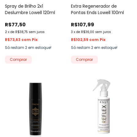
Spray de Brilho 2x1
Extra Regenerador de
Deslumbre Lowell 120ml
Pontas Ends Lowell 100ml
R$77,50
R$107,99
2
x
de
R$38,75
sem juros
3
x
de
R$36,00
sem juros
R$73,63
com
Pix
R$102,59
com
Pix
Só restam
2
em estoque!
Só restam
2
em estoque!