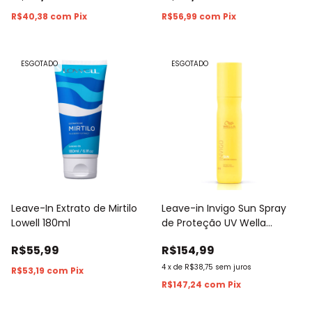
R$40,38
com
Pix
R$56,99
com
Pix
ESGOTADO
ESGOTADO
Leave-In Extrato de Mirtilo
Leave-in Invigo Sun Spray
Lowell 180ml
de Proteção UV Wella
Professionals 150ml
R$55,99
R$154,99
4
x
de
R$38,75
sem juros
R$53,19
com
Pix
R$147,24
com
Pix