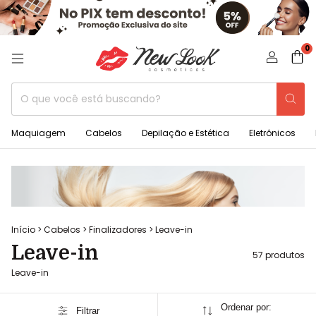
0
Maquiagem
Cabelos
Depilação e Estética
Eletrônicos
Início
>
Cabelos
>
Finalizadores
>
Leave-in
Leave-in
57 produtos
Leave-in
Ordenar por:
Filtrar