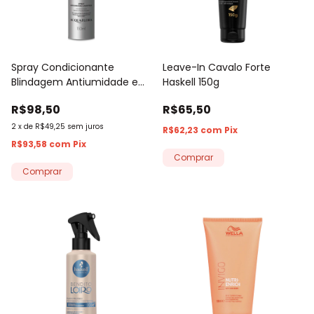
Spray Condicionante
Leave-In Cavalo Forte
Blindagem Antiumidade e
Haskell 150g
Antifrizz Acquaflora 190ml
R$98,50
R$65,50
2
x
de
R$49,25
sem juros
R$62,23
com
Pix
R$93,58
com
Pix