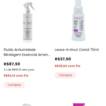
Fluído Antiumidade
Leave-in Knut Cristal 70ml
Blindagem Essencial Amend
R$37,50
180ml
R$87,50
R$35,63
com
Pix
2
x
de
R$43,75
sem juros
R$83,13
com
Pix