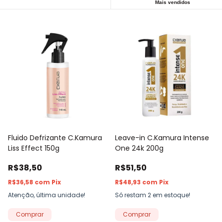
Mais vendidos
Fluido Defrizante C.Kamura
Leave-in C.Kamura Intense
Liss Effect 150g
One 24k 200g
R$38,50
R$51,50
R$36,58
com
Pix
R$48,93
com
Pix
Atenção, última unidade!
Só restam
2
em estoque!