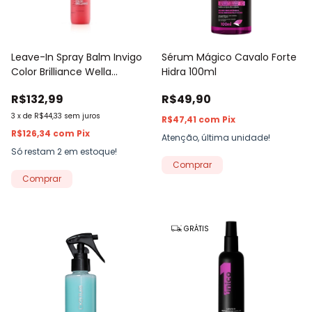
Leave-In Spray Balm Invigo
Sérum Mágico Cavalo Forte
Color Brilliance Wella
Hidra 100ml
Professionals 150ml
R$132,99
R$49,90
3
x
de
R$44,33
sem juros
R$47,41
com
Pix
R$126,34
com
Pix
Atenção, última unidade!
Só restam
2
em estoque!
GRÁTIS