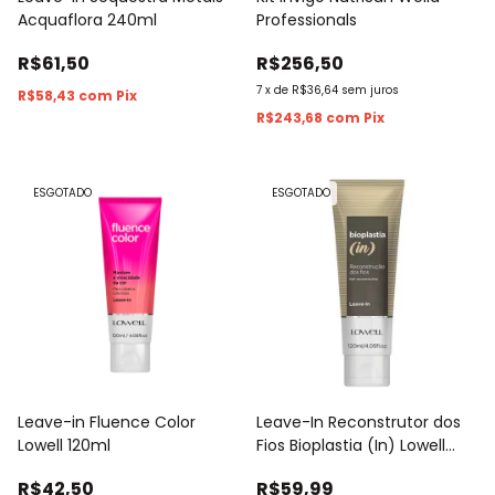
Acquaflora 240ml
Professionals
R$61,50
R$256,50
7
x
de
R$36,64
sem juros
R$58,43
com
Pix
R$243,68
com
Pix
ESGOTADO
ESGOTADO
Leave-in Fluence Color
Leave-In Reconstrutor dos
Lowell 120ml
Fios Bioplastia (In) Lowell
120ml
R$42,50
R$59,99