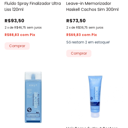
Fluído Spray Finalizador Ultra
Leave-in Memorizador
Liss 120ml
Haskell Cachos Sim 300ml
R$93,50
R$73,50
2
x
de
R$46,75
sem juros
2
x
de
R$36,75
sem juros
R$88,83
com
Pix
R$69,83
com
Pix
Só restam
2
em estoque!