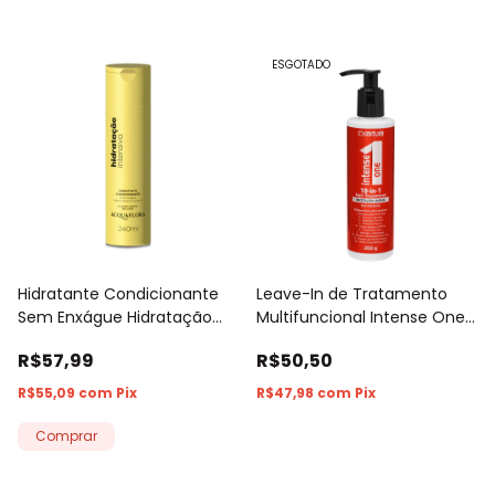
ESGOTADO
Hidratante Condicionante
Leave-In de Tratamento
Sem Enxágue Hidratação
Multifuncional Intense One
Intensiva Acquaflora 240ml
10-In-1 C.Kamura 200g
R$57,99
R$50,50
R$55,09
com
Pix
R$47,98
com
Pix