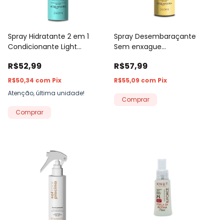
Spray Hidratante 2 em 1
Spray Desembaraçante
Condicionante Light
Sem enxague
Acquaflora 240ml
Condicionante Hidratação
R$52,99
R$57,99
Intensiva Acquaflora 240ml
R$50,34
com
Pix
R$55,09
com
Pix
Atenção, última unidade!