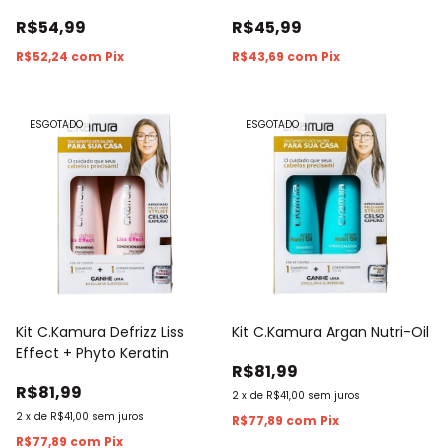
Condicionador 150ml
Condicionado 1L
R$54,99
R$45,99
R$52,24
com
Pix
R$43,69
com
Pix
ESGOTADO
ESGOTADO
Kit C.Kamura Defrizz Liss
Kit C.Kamura Argan Nutri-Oil
Effect + Phyto Keratin
R$81,99
R$81,99
2
x
de
R$41,00
sem juros
2
x
de
R$41,00
sem juros
R$77,89
com
Pix
R$77,89
com
Pix