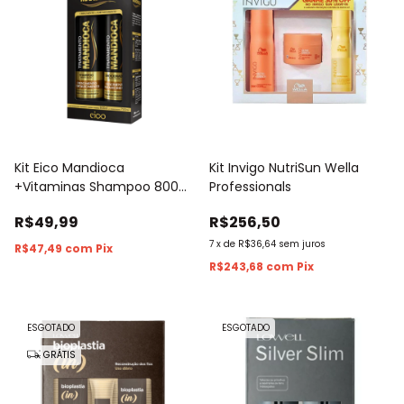
Kit Eico Mandioca
Kit Invigo NutriSun Wella
+Vitaminas Shampoo 800ml
Professionals
+ Condicionador 750ml
R$49,99
R$256,50
7
x
de
R$36,64
sem juros
R$47,49
com
Pix
R$243,68
com
Pix
ESGOTADO
ESGOTADO
GRÁTIS