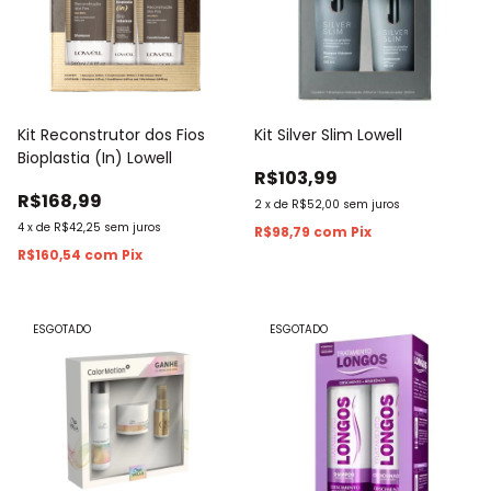
Kit Reconstrutor dos Fios
Kit Silver Slim Lowell
Bioplastia (In) Lowell
R$103,99
R$168,99
2
x
de
R$52,00
sem juros
4
x
de
R$42,25
sem juros
R$98,79
com
Pix
R$160,54
com
Pix
ESGOTADO
ESGOTADO