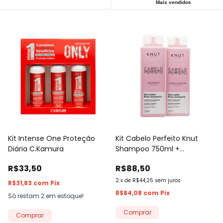
Mais vendidos
Kit Intense One Proteção
Kit Cabelo Perfeito Knut
Diária C.Kamura
Shampoo 750ml +
Condicionador 550ml
R$33,50
R$88,50
2
x
de
R$44,25
sem juros
R$31,83
com
Pix
R$84,08
com
Pix
Só restam
2
em estoque!