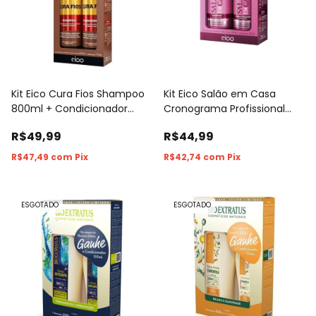
Kit Eico Cura Fios Shampoo
Kit Eico Salão em Casa
800ml + Condicionador
Cronograma Profissional
750ml
Shampoo 450ml +
R$49,99
R$44,99
Condicionador 400ml
R$47,49
com
Pix
R$42,74
com
Pix
ESGOTADO
ESGOTADO