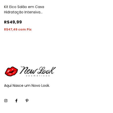
Kit Eico Salão em Casa
Hidratação Intensiva
Shampoo 800ml +
R$49,99
Condicionador 750ml
R$47,49
com
Pix
Aqui Nasce um Novo Look.