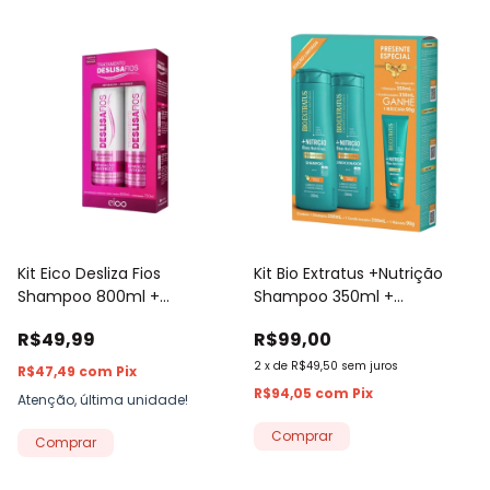
Kit Eico Desliza Fios
Kit Bio Extratus +Nutrição
Shampoo 800ml +
Shampoo 350ml +
Condicionador 750ml
Condicionador 350ml +
R$49,99
R$99,00
Máscara 90g
2
x
de
R$49,50
sem juros
R$47,49
com
Pix
R$94,05
com
Pix
Atenção, última unidade!