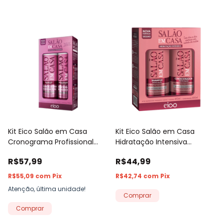
Kit Eico Salão em Casa
Kit Eico Salão em Casa
Cronograma Profissional
Hidratação Intensiva
Shampoo 800ml +
Shampoo 450ml +
R$57,99
R$44,99
Condicionador 750ml
Condicionador 400ml
R$55,09
com
Pix
R$42,74
com
Pix
Atenção, última unidade!