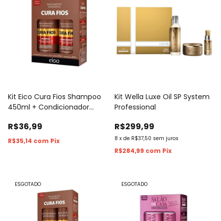
Kit Eico Cura Fios Shampoo
Kit Wella Luxe Oil SP System
450ml + Condicionador
Professional
400ml
R$36,99
R$299,99
8
x
de
R$37,50
sem juros
R$35,14
com
Pix
R$284,99
com
Pix
ESGOTADO
ESGOTADO