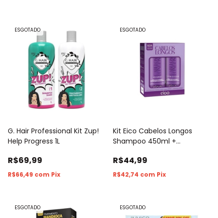
ESGOTADO
ESGOTADO
G. Hair Professional Kit Zup!
Kit Eico Cabelos Longos
Help Progress 1L
Shampoo 450ml +
Condicionador 400ml
R$69,99
R$44,99
R$66,49
com
Pix
R$42,74
com
Pix
ESGOTADO
ESGOTADO