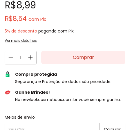
R$8,99
R$8,54
com
Pix
5% de desconto
pagando com Pix
Ver mais detalhes
Compra protegida
Segurança e Proteção de dados são prioridade.
Ganhe Brindes!
Na newlookcosmeticos.com.br você sempre ganha.
Entregas para o CEP:
Alterar CEP
Meios de envio
Calcular