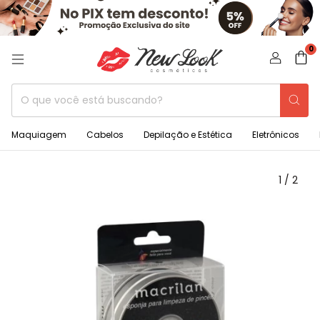
0
Maquiagem
Cabelos
Depilação e Estética
Eletrônicos
1
/
2