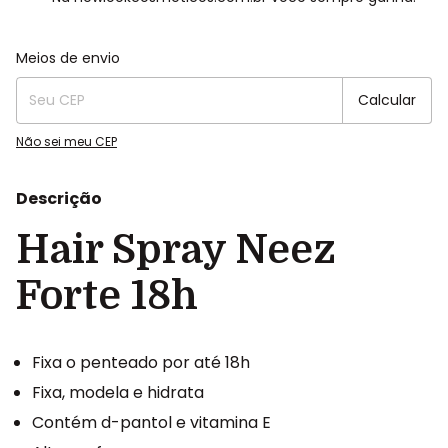
Entregas para o CEP:
Alterar CEP
Meios de envio
Calcular
Não sei meu CEP
Descrição
Hair Spray Neez
Forte 18h
Fixa o penteado por até 18h
Fixa, modela e hidrata
Contém d-pantol e vitamina E