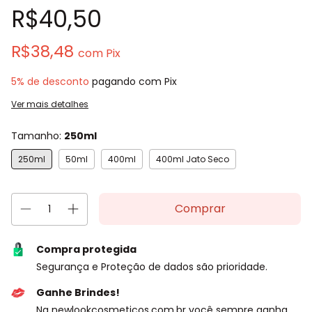
R$40,50
R$38,48
com
Pix
5% de desconto
pagando com Pix
Ver mais detalhes
Tamanho:
250ml
250ml
50ml
400ml
400ml Jato Seco
Compra protegida
Segurança e Proteção de dados são prioridade.
Ganhe Brindes!
Na newlookcosmeticos.com.br você sempre ganha.