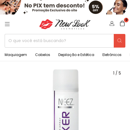
0
Maquiagem
Cabelos
Depilação e Estética
Eletrônicos
1
/
5