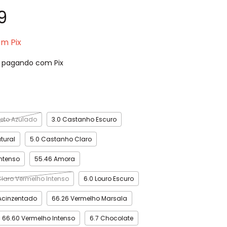
9
om
Pix
pagando com Pix
Preto Azulado
3.0 Castanho Escuro
tural
5.0 Castanho Claro
Intenso
55.46 Amora
laro Vermelho Intenso
6.0 Louro Escuro
 Acinzentado
66.26 Vermelho Marsala
66.60 Vermelho Intenso
6.7 Chocolate