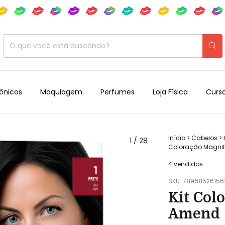
rônicos
Maquiagem
Perfumes
Loja Física
Curs
Início
>
Cabelos
>
1
/
28
Coloração Magnif
4 vendidos
SKU:
78968526156
Kit Col
Amend