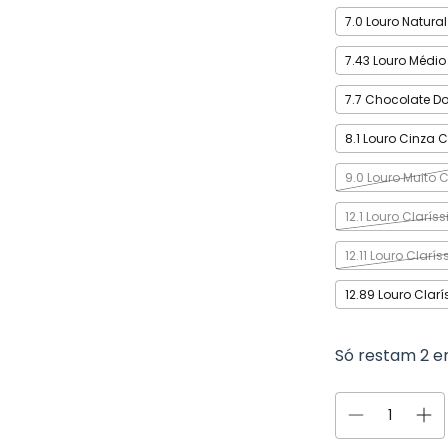
7.0 Louro Natural
7.43 Louro Médi
7.7 Chocolate D
8.1 Louro Cinza C
9.0 Louro Muito 
12.1 Louro Clarí
12.11 Louro Clarí
12.89 Louro Clar
Só restam
2
em