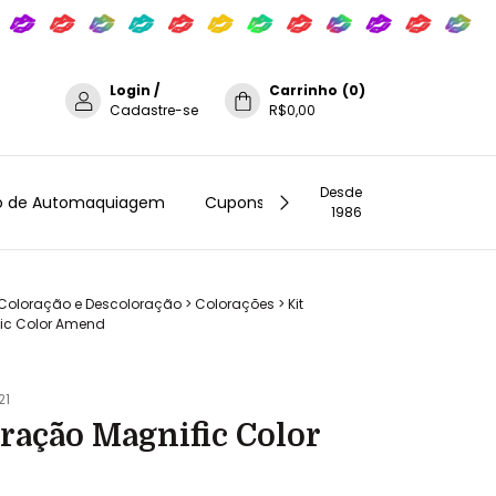
Login
/
Carrinho
(
0
)
Cadastre-se
R$0,00
Desde
o de Automaquiagem
Cupons de Desconto na New Look C
1986
Coloração e Descoloração
>
Colorações
>
Kit
ic Color Amend
21
oração Magnific Color