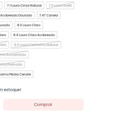
7.1 Louro Cinza Natural
7.3 Louro Avelã
o Acobreado Dourado
7.47 Canela
ourado
8.0 Louro Claro
laro
8.4 Louro Claro Acobreado
Claro
12.0 Louro Claríssimo Natural
ssimo Acinzentado
ssimo Platinado
íssimo Pérola Cendre
 estoque!