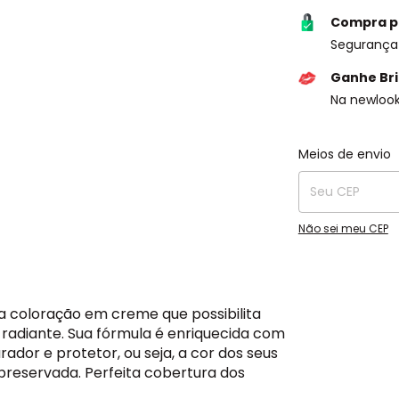
Compra p
Segurança 
Ganhe Bri
Na newloo
Entregas para o C
Meios de envio
Não sei meu CEP
a coloração em creme que possibilita
 radiante. Sua fórmula é enriquecida com
rador e protetor, ou seja, a cor dos seus
 preservada. Perfeita cobertura dos