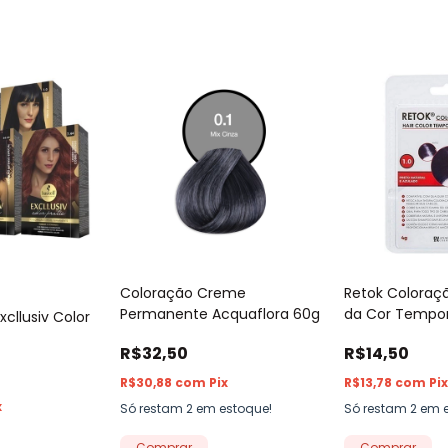
Coloração Creme
Retok Coloraç
Permanente Acquaflora 60g
da Cor Tempor
xcllusiv Color
Ananconda 3g
R$32,50
R$14,50
R$30,88
com
Pix
R$13,78
com
Pi
x
Só restam
2
em estoque!
Só restam
2
em e
Comprar
Comprar