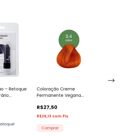
ão – Retoque
Coloração Creme
Coloração Cr
ário
Permanente Vegana
Permanente Exc
Acquaflora 60g
Haskell 50g
R$27,50
R$31,99
x
R$26,13
com
Pix
R$30,39
com
Pi
stoque!
Só restam
2
em e
Comprar
Comprar