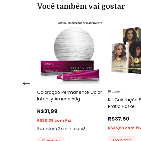
Você também vai gostar
ific Color 3.0
Coloração Permanente Color
18 cores
ro
Intensy Amend 50g
Kit Coloração E
Pratic Haskell
R$31,99
R$37,50
x
R$30,39
com
Pix
R$35,63
com
Pi
stoque!
Só restam
2
em estoque!
Comprar
Comprar