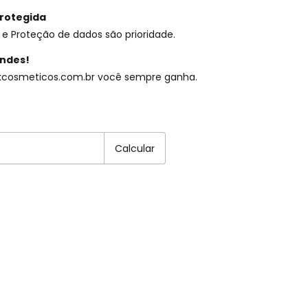
rotegida
e Proteção de dados são prioridade.
ndes!
kcosmeticos.com.br você sempre ganha.
EP:
Alterar CEP
Calcular