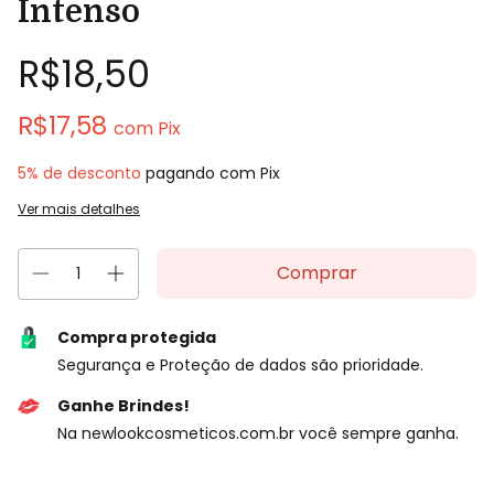
Intenso
R$18,50
R$17,58
com
Pix
5% de desconto
pagando com Pix
Ver mais detalhes
Compra protegida
Segurança e Proteção de dados são prioridade.
Ganhe Brindes!
Na newlookcosmeticos.com.br você sempre ganha.
Entregas para o CEP: