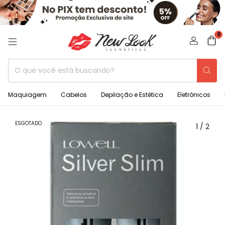
0
Maquiagem
Cabelos
Depilação e Estética
Eletrônicos
ESGOTADO
1
/
2