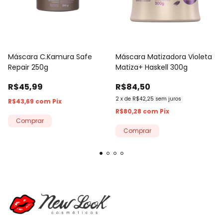
Máscara C.Kamura Safe
Máscara Matizadora Violeta
Repair 250g
Matiza+ Haskell 300g
R$45,99
R$84,50
2
x
de
R$42,25
sem juros
R$43,69
com
Pix
R$80,28
com
Pix