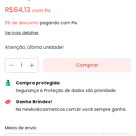
R$64,13
com
Pix
5% de desconto
pagando com Pix
Ver mais detalhes
Atenção, última unidade!
Compra protegida
Segurança e Proteção de dados são prioridade.
Ganhe Brindes!
Na newlookcosmeticos.com.br você sempre ganha.
Entregas para o CEP:
Alterar CEP
Meios de envio