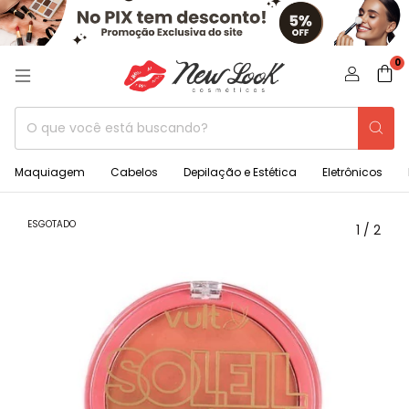
0
Maquiagem
Cabelos
Depilação e Estética
Eletrônicos
ESGOTADO
1
/
2