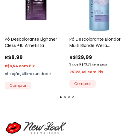
Pó Descolorante Lightner
Pó Descolorante Blondor
Cless +10 Ametista
Multi Blonde Wella
Professionals 400g
R$8,99
R$129,99
3
x
de
R$43,33
sem juros
R$8,54
com
Pix
R$123,49
com
Pix
Atenção, última unidade!
Comprar