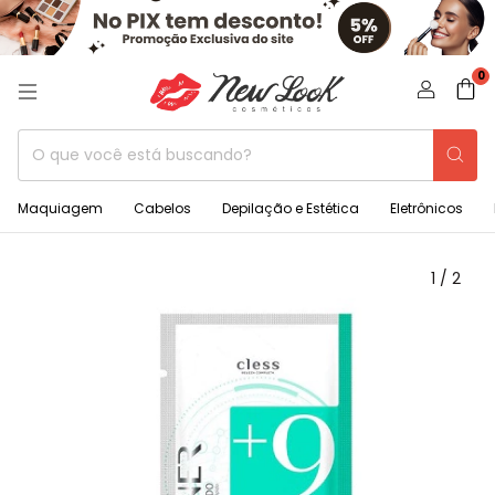
0
Maquiagem
Cabelos
Depilação e Estética
Eletrônicos
1
/
2