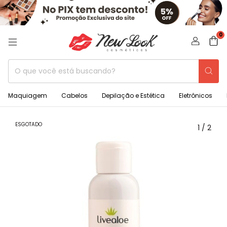
0
Maquiagem
Cabelos
Depilação e Estética
Eletrônicos
ESGOTADO
1
/
2