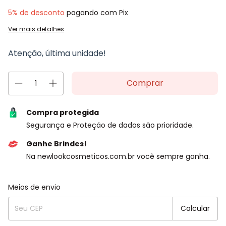
5% de desconto
pagando com Pix
Ver mais detalhes
Atenção, última unidade!
Compra protegida
Segurança e Proteção de dados são prioridade.
Ganhe Brindes!
Na newlookcosmeticos.com.br você sempre ganha.
Entregas para o CEP:
Alterar CEP
Meios de envio
Calcular